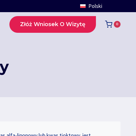
Polski
Złóż Wniosek O Wizytę
0
y
s alfa-liponowy lub kwas tioktowy, jest