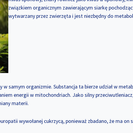
związkiem organicznym zawierającym siarkę pochodząc
wytwarzany przez zwierzęta i jest niezbędny do metabo
ny w samym organizmie. Substancja ta bierze udział w meta
iem energii w mitochondriach. Jako silny przeciwutleniacz,
any materii.
neuropatii wywołanej cukrzycą, ponieważ zbadano, że ma on 