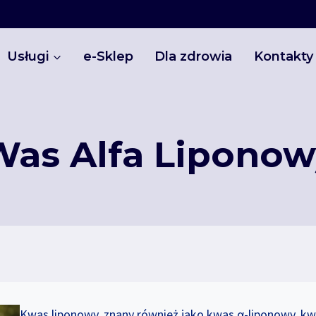
Usługi
e-Sklep
Dla zdrowia
Kontakty
Was Alfa Liponow
Kwas liponowy, znany również jako kwas α-liponowy, kwa