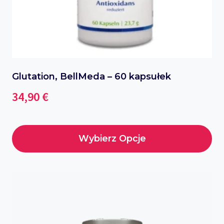
Glutation, BellMeda – 60 kapsułek
34,90
€
Wybierz Opcje
Ten
produkt
ma
wiele
wariantów.