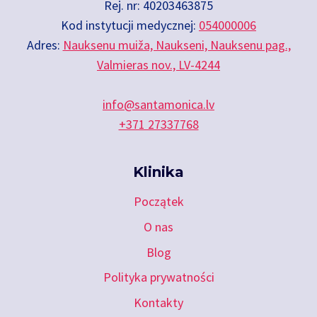
na
Rej. nr: 40203463875
stronie
Kod instytucji medycznej:
054000006
produktu
Adres:
Nauksenu muiža, Naukseni, Nauksenu pag.,
Valmieras nov., LV-4244
info@santamonica.lv
+371 27337768
Klinika
Początek
O nas
Blog
Polityka prywatności
Kontakty