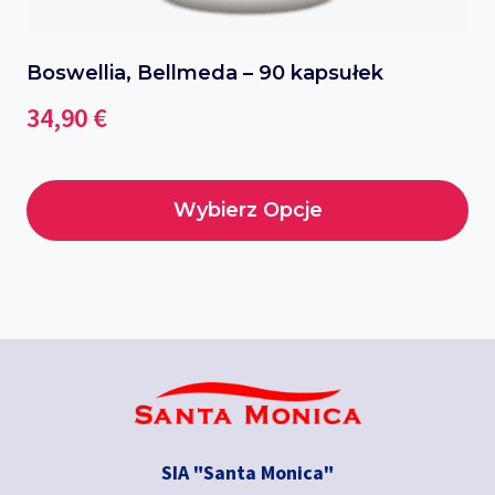
Boswellia, Bellmeda – 90 kapsułek
34,90
€
Wybierz Opcje
Ten
produkt
ma
wiele
wariantów.
Opcje
można
wybrać
SIA "Santa Monica"