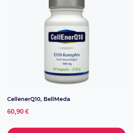
Opcje
można
wybrać
na
stronie
produktu
CellenerQ10, BellMeda
60,90
€