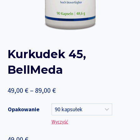
Kurkudek 45,
BellMeda
Price
49,00
€
–
89,00
€
range:
Opakowanie
49,00 €
Wyczyść
through
89,00 €
49,00
€