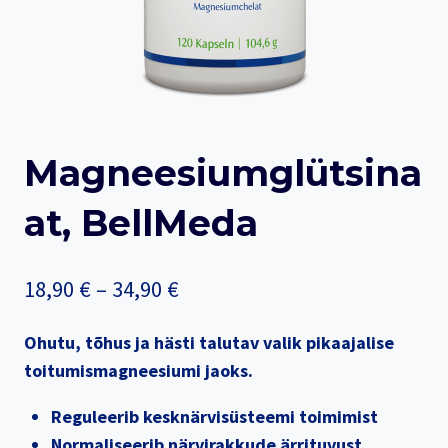
Magneesiumglütsina
At, BellMeda
Price
18,90
€
–
34,90
€
range:
Ohutu, tõhus ja hästi talutav valik pikaajalise
18,90 €
toitumismagneesiumi jaoks.
through
Reguleerib kesknärvisüsteemi toimimist
34,90 €
Normaliseerib närvirakkude ärrituvust