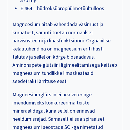
375 mg
E 464 – hüdroksüpropüülmetüültulloos
Magneesium aitab vähendada väsimust ja
kurnatust, samuti toetab normaalset
närvisüsteemi ja lihasfunktsiooni. Orgaanilise
kelaatühendina on magneesium eriti hästi
talutav ja sellel on kõrge biosaadavus.
Aminohapete glütsiini ligimeelitamisega kaitseb
magneesium tundlikke limaskestasid
seedetrakti ärrituse eest.
Magneesiumglütsiin ei pea vereringe
imendumiseks konkureerima teiste
mineraalidega, kuna sellel on erinevad
neeldumisrajad. Sarnaselt ei saa spiraalset
magneesiumi seostada SO -ga nimetatud