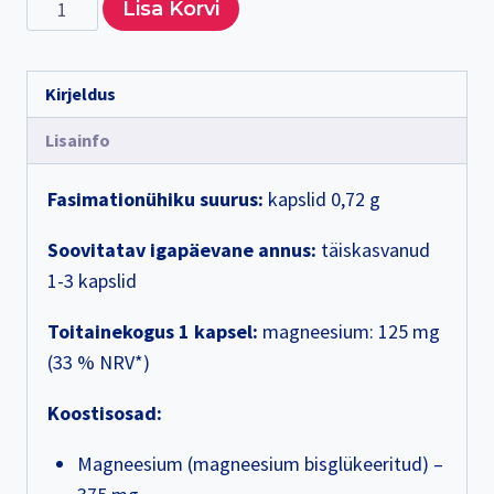
Magneesiumglütsinaat,
Lisa Korvi
BellMeda
Alternative:
kogus
Kirjeldus
Lisainfo
Fasimationühiku suurus:
kapslid 0,72 g
Soovitatav igapäevane annus:
täiskasvanud
1-3 kapslid
T
oitainekogus 1 kapsel:
magneesium: 125 mg
(33 % NRV*)
Koostisosad:
Magneesium (magneesium bisglükeeritud) –