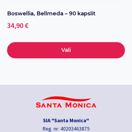
Boswellia, Bellmeda – 90 kapslit
34,90
€
Vali
This
product
has
multiple
variants.
The
options
may
SIA "Santa Monica"
be
Reg. nr: 40203463875