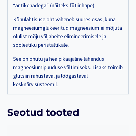
“antikehadega” (näiteks fütiinhape).
Kõhulahtisuse oht väheneb suures osas, kuna
magneesiumglükeeritud magneesium ei mõjuta
olulist mõju väljaheite elimineerimisele ja
soolestiku peristaltikale.
See on ohutu ja hea pikaajaline lahendus
magneesiumipuuduse vältimiseks. Lisaks toimib
glütsiin rahustaval ja lõõgastaval
kesknärvisüsteemil.
Seotud tooted