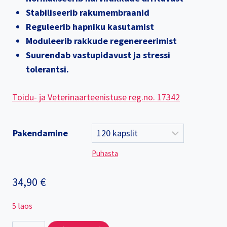
Stabiliseerib rakumembraanid
Reguleerib hapniku kasutamist
Moduleerib rakkude regenereerimist
Suurendab vastupidavust ja stressi
tolerantsi.
Toidu- ja Veterinaarteenistuse reg.no. 17342
Pakendamine
Puhasta
34,90
€
5 laos