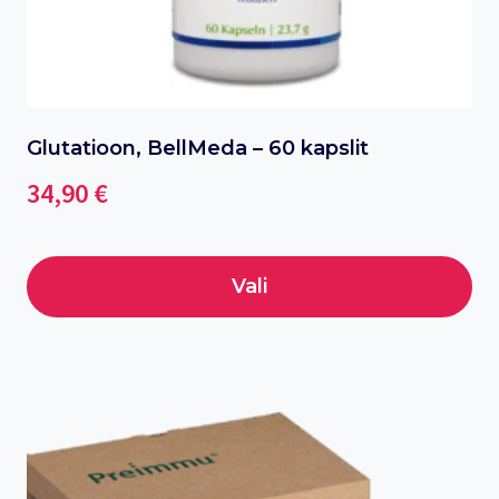
product
page
Glutatioon, BellMeda – 60 kapslit
34,90
€
Vali
This
product
has
multiple
variants.
The