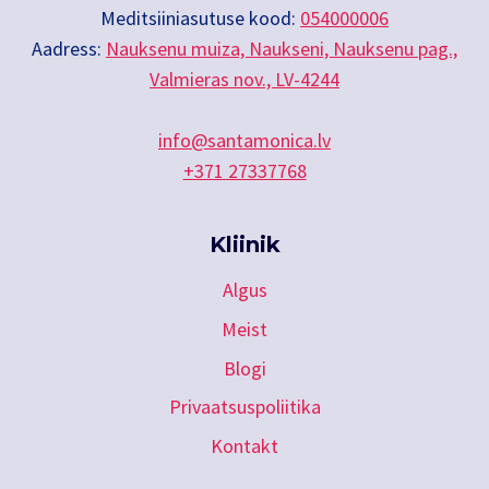
chosen
Meditsiiniasutuse kood:
054000006
on
Aadress:
Nauksenu muiza, Naukseni, Nauksenu pag.,
the
Valmieras nov., LV-4244
product
page
info@santamonica.lv
+371 27337768
Kliinik
Algus
Meist
Blogi
Privaatsuspoliitika
Kontakt