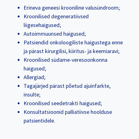
Erineva geneesi krooniline valusündroom;
Kroonilised degeneratiivsed
liigesehaigused;
Autoimmuunsed haigused;
Patsiendid onkoloogiliste haigustega enne
ja pärast kirurgilisi, kiiritus- ja keemiaravi;
Kroonilised südame-veresoonkonna
haigused;
Allergiad;
Tagajärjed pärast põetud ajuinfarkte,
insulte;
Kroonilised seedetrakti haigused;
Konsultatsioonid palliatiivse hoolduse
patsientidele.