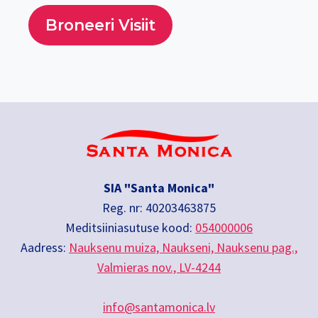
Broneeri Visiit
SIA "Santa Monica"
Reg. nr: 40203463875
Meditsiiniasutuse kood:
054000006
Aadress:
Nauksenu muiza, Naukseni, Nauksenu pag.,
Valmieras nov., LV-4244
info@santamonica.lv