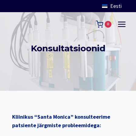
Eesti
Skip
to
0
content
Konsultatsioonid
Kliinikus “Santa Monica” konsulteerime
patsiente järgmiste probleemidega: