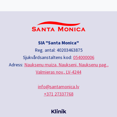
SIA "Santa Monica"
Reg. antal: 40203463875
Sjukvårdsanstaltens kod:
054000006
Adress:
Nauksenu muiza, Naukseni, Nauksenu pag.,
Valmieras nov., LV-4244
info@santamonica.lv
+371 27337768
Klinik