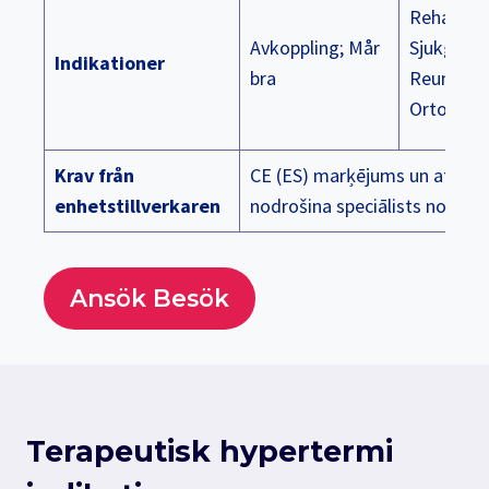
Rehabilite
Avkoppling; Mår
Sjukgymn
Indikationer
bra
Reumatol
Ortopedi.
Krav från
CE (ES) marķējums un atzīme,
enhetstillverkaren
nodrošina speciālists no ražo
Ansök Besök
Terapeutisk hypertermi