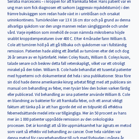
Serratia marcescens – i kroppen för att framkalla feber. Hans patient var en
ung man som fick diagnosen ett sarkom (aggressiv mjukdelstumör) i den
främre bukväggen som redan hade växt in i urinblåsan och orsakat
urininkontinens. Tumörknölen var 13 X 16 cm stor och på grund av denna
allvarliga sjukdom var den unge mannen redan sängliggande och under
vård. Varje injektion som innehöll de ovan nämnda mikroberna höjde
snabbt kroppstemperaturen över 400 C. Efter 4 månader fann William B.
Cole att tumören höll på att gå tillbaka och sjukdomen var i fullständig
remission. Patienten hade aldrig ett återfall av tumören efter det och dog
26 år senare av en hjärtinfarkt. Helen Coley Nauts, William B. Coleys kusin,
talade senare och beskrev detta fall vetenskapligt, vilket var ett otroligt
mirakel på den tiden. William B. Cole hade behandlat ett tusental patienter
med hypertermi och dokumenterat det hela i sina publikationer. Strax före
sin död hade denne amerikanske kirurg arbetat flitigt med att publicera sin
manual om behandling av feber, men tyvärr blev den boken varken färdig
eller publicerad. Vid behandling av sina patienter använde William B. Cole
en blandning av bakterier för att framkalla feber, och ett annat viktigt
faktum att tänka på är att han gjorde det vid en tidpunkt då effektiva
febernedsättande medel inte var tillgängliga. Mer än 50 procent av hans
mer än 1 000 patienter uppnådde remission av den onkologiska
processen. Det är konstigt att så lite uppmärksamhet har ägnats en metod
som varit så effektiv vid behandling av cancer. Över hela världen var
denna metod för cancerbehandling till och med förbjuden i många år.