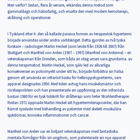
Men varför? Sedan, flera år senare, erkändes denna metod som
gammaldags och hälsofarlig, och ersatte den med modern kemoterapi,
strålning och operationer.
I Tyskland efter II. den så kallade passiva formen av terapeutisk hypertermi
började användas under andra världskriget. Detta gjordes av två tyska
forskare – radiologen Martin Heckel (som levde från 1926 till 2007) från
Stuttgart och Manfred von Arden (1907 – 1997) (Manfred von Ardenne) – en
vetenskapsman från Dresden, som båda än idag anses vara grundarna. av
denna terapimetod. Martin Heckel, som själv led av allvarliga
konsekvenser av poliomyelit under sitt liv, började förbättra sin hälsa
genom att använda en infraröd bastu för helkroppshypertermi, vars
apparat designades 1950. Med tiden avtog hans muskelsmärtor och
rörelseproblem och han presenterade sin uppfinning av den infraröda
bastun 1960 för en tysk tidskrift för strålterapi som heter Strahlentherapie.
Redan 1971 öppnade Martin Heckel sitt hypertermiterapicenter, där han
främst sysslade med behandling av patienter med skelett-muskulära
sjukdomar, kroniska inflammationer och cancer.
Manfred von Arden var en briljant vetenskapsman med fantastiska
mentala förmågor från sin ungdom, som patenterade sin nya apparat