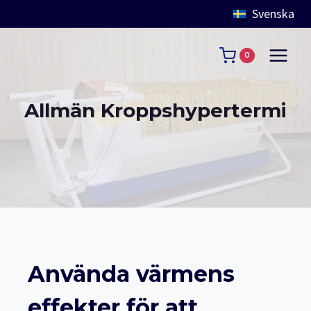
Svenska
Skip
to
0
content
Allmän Kroppshypertermi
Använda värmens
effekter för att