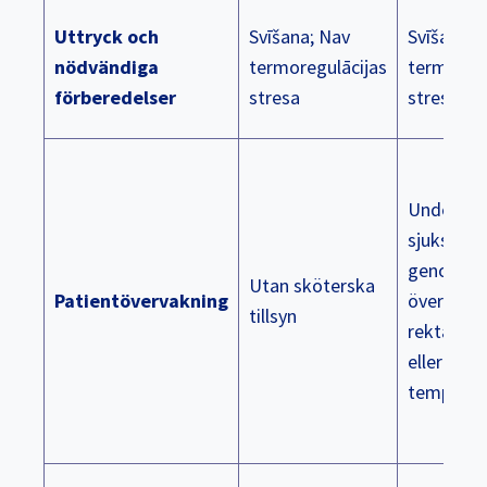
Uttryck och
Svīšana; Nav
Svīšana; 
nödvändiga
termoregulācijas
termoregu
förberedelser
stresa
stresa
Under till
sjuksköte
genom at
Utan sköterska
Patientövervakning
övervaka a
tillsyn
rektal, su
eller tym
temperat