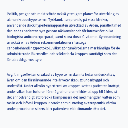
Politik, pengar och makt störde också ytterligare planer för utveckling av
allmän kroppshypertermi i Tyskland. I sin praktik, på vissa kliniker,
använder de dock hypertermiapparaten utvecklad av Arden, parallellt med
den andas patienten syre genom näskanyler och får intravenöst olika
biologiska anticancerpreparat, samt stora doser C-vitamin. Syreinandning
är också en av Ardens rekommendationer i flerstegs
cancerbehandlingsprotokoll, vilket gör tumörcellerna mer känsliga för de
administrerade läkemedlen och stärker hela kroppen samtidigt som den
får tillräckligt med syre.
Avgiftningseffekten orsakad av hypertermi ska inte heller underskattas,
även om den för närvarande inte är vetenskapligt underbyggd och
undersökt. Under allmän hypertermi av kroppen svettas patienten kraftigt,
under vilken han förlorar från några hundra milliliter till upp till 1 liter, så
det är nödvändigt att försöka kompensera det med mängden vatten som
tas in och införs i kroppen. Korrekt administrering av terapeutisk vätska
under proceduren säkerställer patientens välbefinnande efter det.