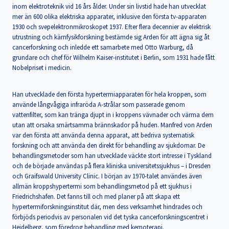
inom elektroteknik vid 16 års ålder. Under sin livstid hade han utvecklat
mer än 600 olika elektriska apparater, inklusive den första tv-apparaten
1930 och svepelektronmikroskopet 1937. Efter flera decennier av elektrisk
utrustning och kärnfysikforskning bestämde sig Arden för att ägna sig åt
cancerforskning och inledde ett samarbete med Otto Warburg, då
grundare och chef för Wilhelm Kaiser-institutet i Berlin, som 1931 hade fått
Nobelpriset i medicin.
Han utvecklade den första hypertermiapparaten för hela kroppen, som
använde långvågiga infraröda A-strålar som passerade genom
vattenfilter, som kan tränga djupt in i kroppens vävnader och värma dem
utan att orsaka smärtsamma brännskador på huden. Manfred von Arden
var den första att använda denna apparat, att bedriva systematisk
forskning och att använda den direkt för behandling av sjukdomar. De
behandlingsmetoder som han utvecklade väckte stort intresse i Tyskland
och de började användas på flera kliniska universitetssjukhus – i Dresden
och Graifswald University Clinic. I början av 1970-talet användes även
allmän kroppshypertermi som behandlingsmetod på ett sjukhus i
Friedrichshafen. Det fanns till och med planer på att skapa ett
hypertermiforskningsinstitut där, men dess verksamhet hindrades och
förbjöds periodvis av personalen vid det tyska cancerforskningscentret i
Heidelberg, som föredrog behandling med kemoterapi.