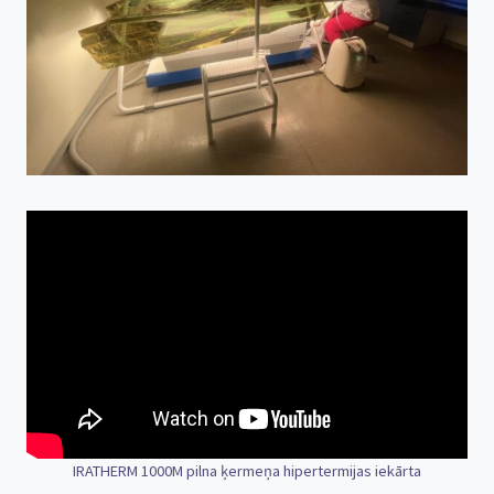
IRATHERM 1000M pilna ķermeņa hipertermijas iekārta