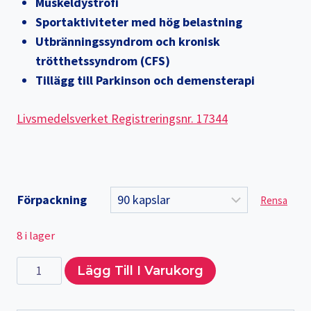
Muskeldystrofi
Sportaktiviteter med hög belastning
Utbränningssyndrom och kronisk
trötthetssyndrom (CFS)
Tillägg till Parkinson och demensterapi
Livsmedelsverket Registreringsnr.
17344
Förpackning
Rensa
8 i lager
CellenerQ10,
Lägg Till I Varukorg
BellMeda
Alternative:
mängd