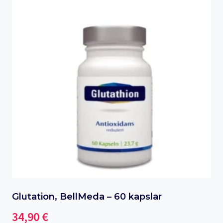
har
flera
varianter.
De
olika
alternativen
kan
väljas
på
produktsidan
Glutation, BellMeda – 60 kapslar
34,90
€