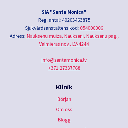
De
olika
SIA "Santa Monica"
alternativen
Reg. antal: 40203463875
kan
Sjukvårdsanstaltens kod:
054000006
väljas
Adress:
Nauksenu muiza, Naukseni, Nauksenu pag.,
på
Valmieras nov., LV-4244
produktsidan
info@santamonica.lv
+371 27337768
Klinik
Början
Om oss
Blogg