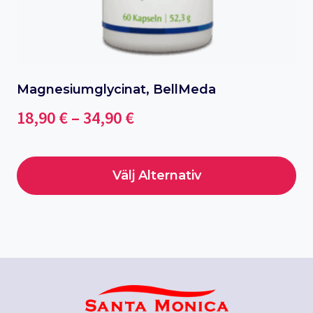
Magnesiumglycinat, BellMeda
Price
18,90
€
–
34,90
€
range:
18,90 €
Välj Alternativ
through
Den
34,90 €
här
produkten
har
flera
varianter.