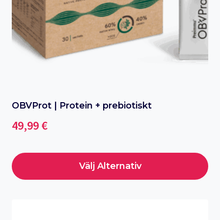
kan
väljas
på
produktsidan
OBVProt | Protein + prebiotiskt
49,99
€
Välj Alternativ
Den
här
produkten