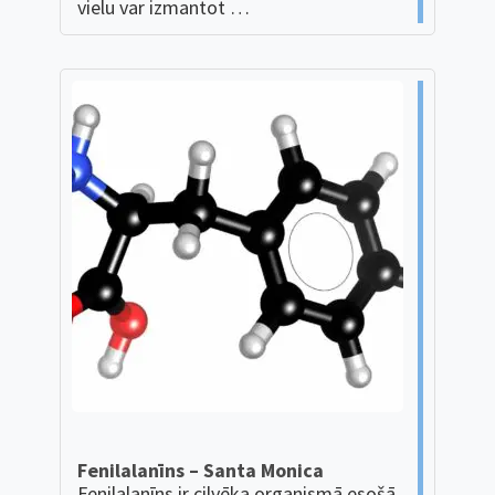
vielu var izmantot …
Fenilalanīns – Santa Monica
Fenilalanīns ir cilvēka organismā esošā