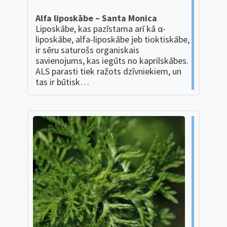
Alfa liposkābe – Santa Monica
Liposkābe, kas pazīstama arī kā α-
liposkābe, alfa-liposkābe jeb tioktiskābe,
ir sēru saturošs organiskais
savienojums, kas iegūts no kaprilskābes.
ALS parasti tiek ražots dzīvniekiem, un
tas ir būtisk…