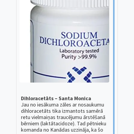
Dihloracetāts – Santa Monica
Jau no iesākuma zāles ar nosaukumu
dihloracetāts tika izmantots samērā
retu vielmaiņas traucējumu ārstēšanā
bērniem (laktātacidoze). Tad pētnieku
komanda no Kanādas uzzināja, ka šo