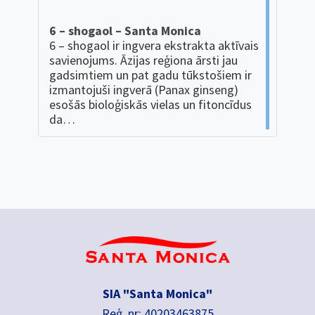
6 – shogaol – Santa Monica
6 – shogaol ir ingvera ekstrakta aktīvais
savienojums. Āzijas reģiona ārsti jau
gadsimtiem un pat gadu tūkstošiem ir
izmantojuši ingverā (Panax ginseng)
esošās bioloģiskās vielas un fitoncīdus
da…
SIA "Santa Monica"
Reģ. nr: 40203463875