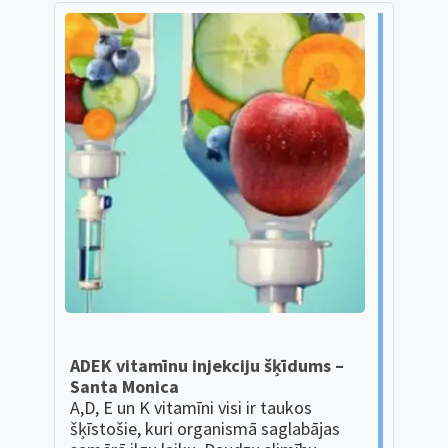
ADEK vitamīnu injekciju šķīdums –
Santa Monica
A,D, E un K vitamīni visi ir taukos
šķīstošie, kuri organismā saglabājas