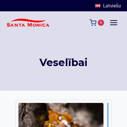
Latviešu
Skip
to
0
content
Veselībai