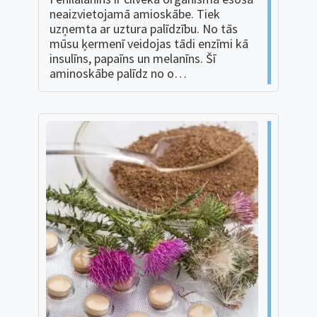
neaizvietojamā amioskābe. Tiek
uzņemta ar uztura palīdzību. No tās
mūsu ķermenī veidojas tādi enzīmi kā
insulīns, papaīns un melanīns. Šī
aminoskābe palīdz no o…