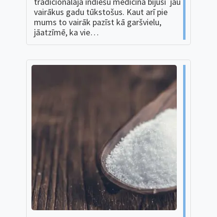
tradicionālajā indiešu medicīnā bijusi jau
vairākus gadu tūkstošus. Kaut arī pie
mums to vairāk pazīst kā garšvielu,
jāatzīmē, ka vie…