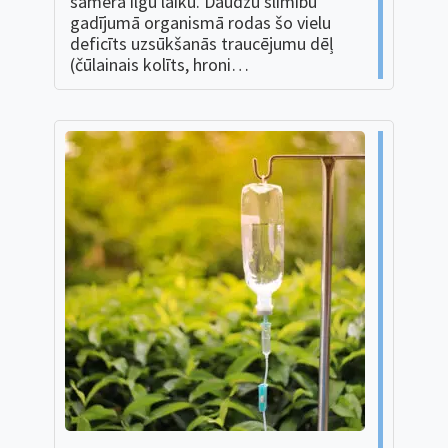
samērā ilgu laiku. Daudzu slimību
gadījumā organismā rodas šo vielu
deficīts uzsūkšanās traucējumu dēļ
(čūlainais kolīts, hroni…