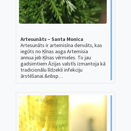
Artesunāts – Santa Monica
Artesunāts ir artemisīna derivāts, kas
iegūts no Ķīnas auga Artemisia
annua jeb Ķīnas vērmeles. To jau
gadsimtiem Āzijas valstīs izmantoja kā
tradicionālu līdzekli infekciju
ārstēšanai.&nbsp…