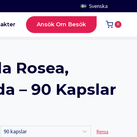
Svenska
Ansök Om Besök
akter
0
a Rosea,
a – 90 Kapslar
Rensa