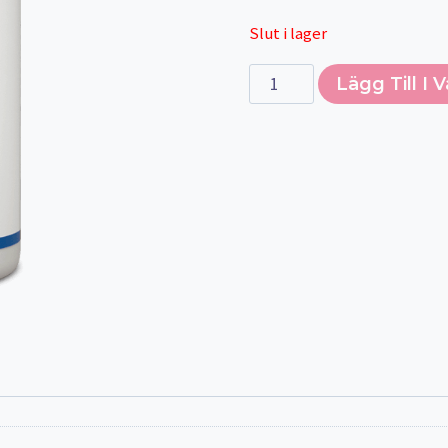
Slut i lager
Rhodiola
Lägg Till I 
Rosea,
Alternative:
BellMeda
-
90
kapslar
mängd