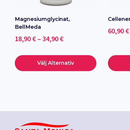
Magnesiumglycinat,
Cellene
BellMeda
60,90
€
Price
18,90
€
–
34,90
€
range:
18,90 €
Välj Alternativ
through
Den
Den
34,90 €
här
här
produkten
produkte
har
har
flera
flera
varianter.
varianter.
De
De