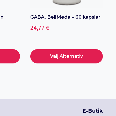
en
GABA, BellMeda – 60 kapslar
24,77
€
Välj Alternativ
Den
här
produkten
har
flera
varianter.
De
E-Butik