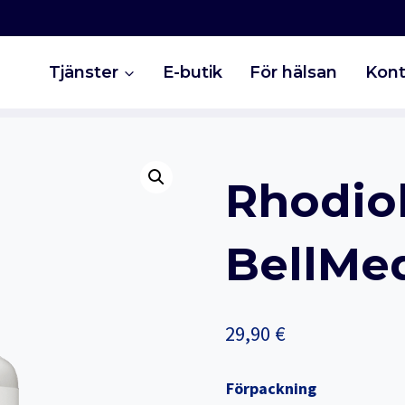
Tjänster
E-butik
För hälsan
Kont
Rhodiol
BellMed
29,90
€
Förpackning