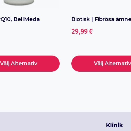
rQ10, BellMeda
Biotisk | Fibrösa ämn
29,99
€
Välj Alternativ
Välj Alternativ
Den
här
n
produkten
har
flera
varianter.
De
Klinik