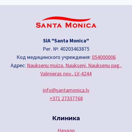
SIA "Santa Monica"
Рег. №: 40203463875
Код медицинского учреждения:
054000006
Адрес:
Nauksenu muiza, Naukseni, Nauksenu pag.,
Valmieras nov., LV-4244
info@santamonica.lv
+371 27337768
Клиника
Начало