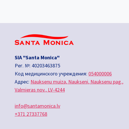
НЕ
СИГНАЛИЗИРОВАТЬ
О
НАЛИЧИИ
РАКА?
SIA "Santa Monica"
Рег. №: 40203463875
Код медицинского учреждения:
054000006
Адрес:
Nauksenu muiza, Naukseni, Nauksenu pag.,
Valmieras nov., LV-4244
info@santamonica.lv
+371 27337768