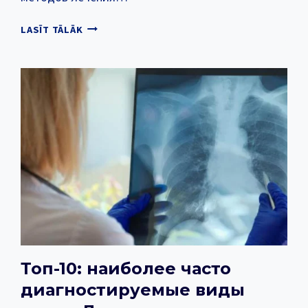
ЧТО
LASĪT TĀLĀK
ДЕЛАТЬ,
ЕСЛИ
У
ВАС
ДИАГНОСТИРОВАН
РАК?
Топ-10: наиболее часто
диагностируемые виды