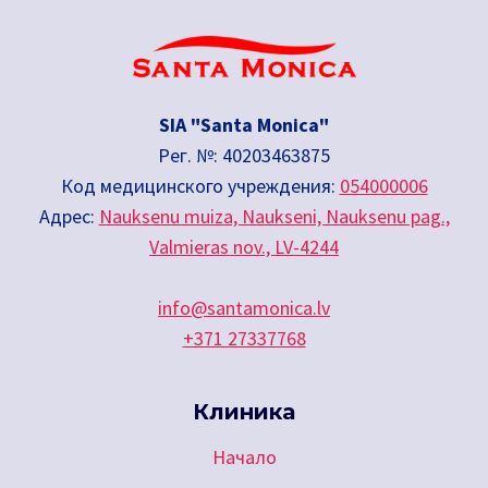
SIA "Santa Monica"
Рег. №: 40203463875
Код медицинского учреждения:
054000006
Адрес:
Nauksenu muiza, Naukseni, Nauksenu pag.,
Valmieras nov., LV-4244
info@santamonica.lv
+371 27337768
Клиника
Начало