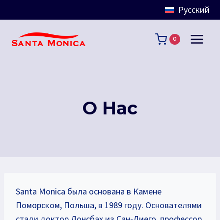
Русский
Перейти
к
0
содержимому
О Нас
Santa Monica была основана в Камене
Поморском, Польша, в 1989 году. Основателями
стали доктор Донсбах из Сан-Диего, профессор